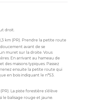
ut droit.
 1,3 km (PR). Prendre la petite route
r doucement avant de se
n muret sur la droite. Vous
gères. En arrivant au hameau de
 et des maisons typiques. Passez
Prenez ensuite la petite route qui
que en bois indiquant le n°53.
PR). La piste forestière s’élève
si le balisage rouge et jaune.