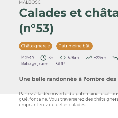
MALBOSC
Calades et châta
(n°53)
Voir 
Châtaigneraie
Patrimoine bâti
Moyen
3h
5,9km
+225m
Balisage jaune
GRP
Une belle randonnée à l'ombre des 
Partez à la découverte du patrimoine local: ouvr
gué, fontaine. Vous traverserez des châtaigner
emprunterez de belles calades.