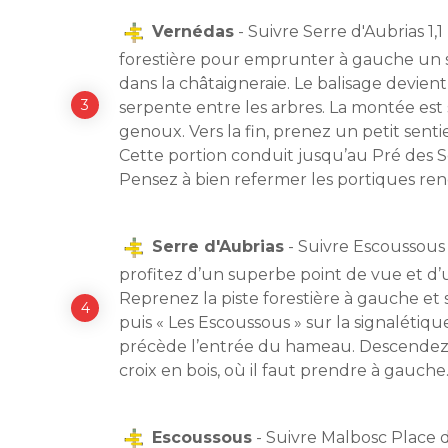
Vernédas
- Suivre Serre d'Aubrias 1,
forestière pour emprunter à gauche un se
dans la châtaigneraie. Le balisage devient
serpente entre les arbres. La montée est 
genoux. Vers la fin, prenez un petit sent
Cette portion conduit jusqu’au Pré des So
Pensez à bien refermer les portiques ren
Serre d'Aubrias
- Suivre Escoussous
profitez d’un superbe point de vue et d’u
Reprenez la piste forestière à gauche et 
puis « Les Escoussous » sur la signalétiq
précède l’entrée du hameau. Descendez e
croix en bois, où il faut prendre à gauche
Escoussous
- Suivre Malbosc Place d