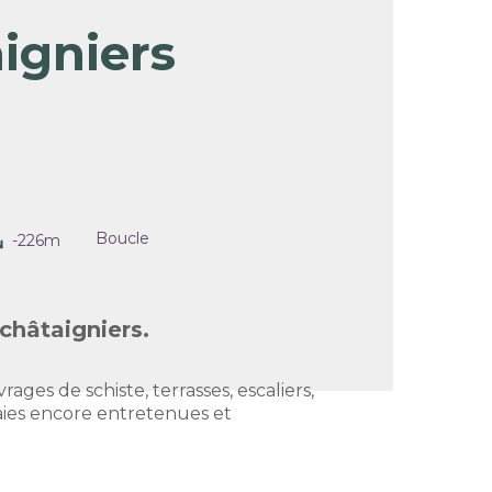
igniers
l'image en plein écran
Boucle
-226m
châtaigniers.
ages de schiste, terrasses, escaliers,
aies encore entretenues et