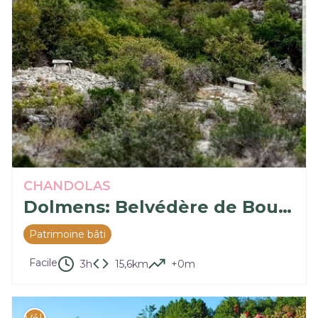
CHANDOLAS
Dolmens: Belvédère de Bourbouillet
Patrimoine bâti
Facile
3h
15,6km
+0m