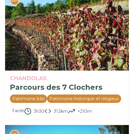
Vélo
CHANDOLAS
Parcours des 7 Clochers
Patrimoine bâti
Patrimoine historique et religieux
Facile
3h30
31,5km
+210m