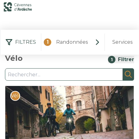
FILTRES
1
Randonnées
Services
6 résultats randonnées :
Vélo
Filtrer
1
Recherche
Rec
Vélo