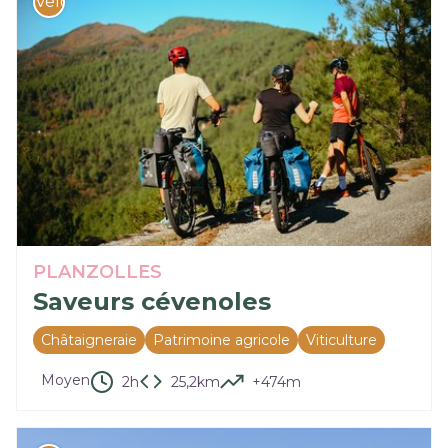
Vélo
PLANZOLLES
Saveurs cévenoles
Châtaigneraie
Patrimoine agricole
Viticulture
Moyen
2h
25,2km
+474m