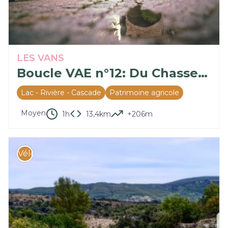
LES VANS
Boucle VAE n°12: Du Chassezac au Cirque de Naves
Lac - Rivière - Cascade
Patrimoine agricole
Moyen
1h
13,4km
+206m
Vélo