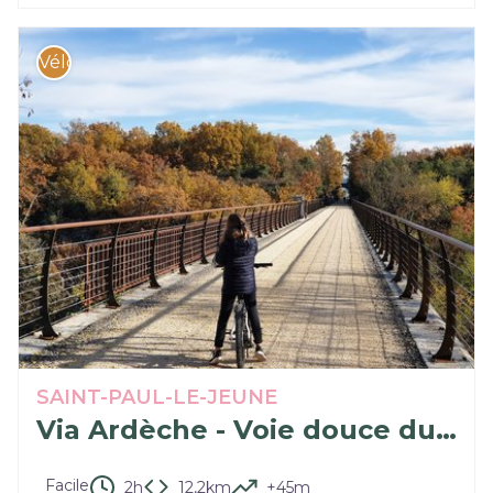
Vélo
SAINT-PAUL-LE-JEUNE
Via Ardèche - Voie douce du Pays des Vans
Facile
2h
12,2km
+45m