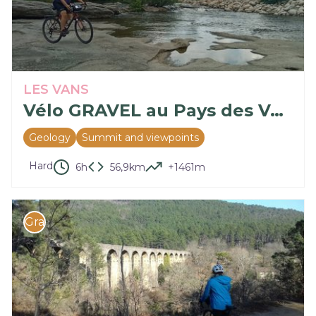
LES VANS
Vélo GRAVEL au Pays des Vans : Les Trois Vallées - circuit n°3
Geology
Summit and viewpoints
Hard
6h
56,9km
+1461m
Gravel bike