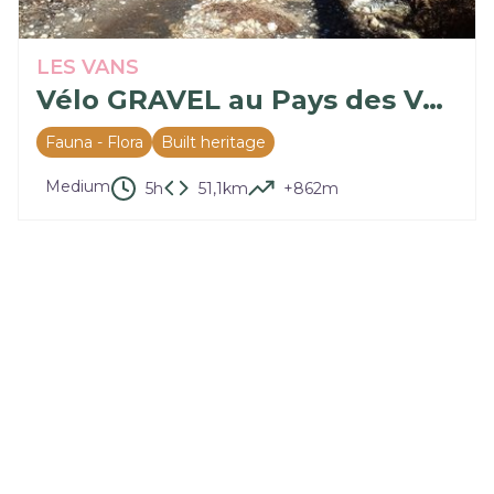
LES VANS
Vélo GRAVEL au Pays des Vans : entre bois et vignes - circuit n°2
Fauna - Flora
Built heritage
Medium
5h
51,1km
+862m