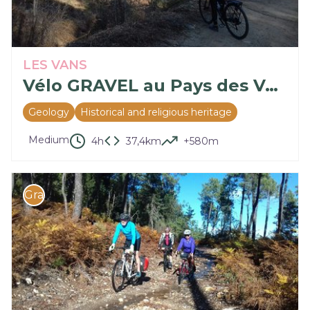
LES VANS
Vélo GRAVEL au Pays des Vans : Les vestiges miniers – circuit n°1
Geology
Historical and religious heritage
Medium
4h
37,4km
+580m
Gravel bike