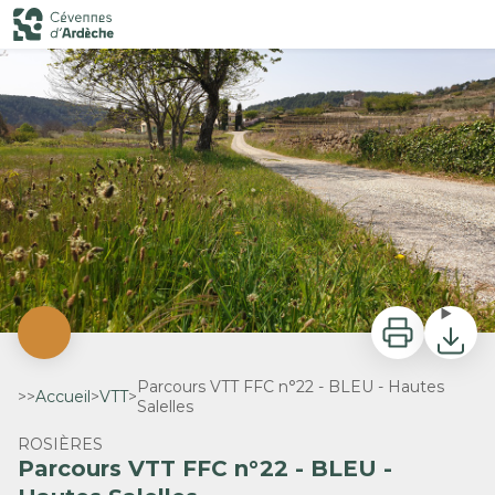
Parcours VTT FFC n°22 - BLEU - Hautes Salelles
Sur les chemins - SPL Cévennes d'Ardèche
Imprimer
Télécha
Parcours VTT FFC n°22 - BLEU - Hautes
>>
Accueil
>
VTT
>
Salelles
ROSIÈRES
Parcours VTT FFC n°22 - BLEU -