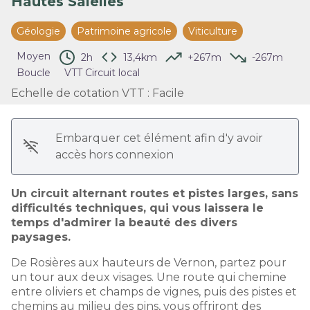
Hautes Salelles
Voir l'image en plein écran
Géologie
Patrimoine agricole
Viticulture
Moyen
2h
13,4km
+267m
-267m
Boucle
VTT Circuit local
Echelle de cotation VTT
:
Facile
Embarquer cet élément afin d'y avoir
accès hors connexion
Un circuit alternant routes et pistes larges, sans
difficultés techniques, qui vous laissera le
temps d'admirer la beauté des divers
paysages.
De Rosières aux hauteurs de Vernon, partez pour
un tour aux deux visages. Une route qui chemine
entre oliviers et champs de vignes, puis des pistes et
chemins au milieu des pins, vous offriront des