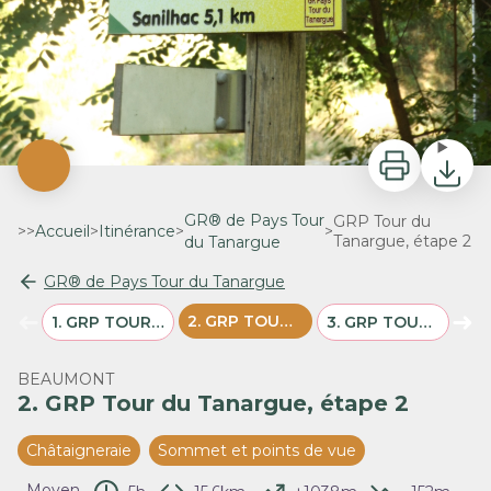
Imprimer
Télécha
GR® de Pays Tour
GRP Tour du
>>
Accueil
>
Itinérance
>
>
Tanargue, étape 2
du Tanargue
GR® de Pays Tour du Tanargue
➜
➜
2
.
GRP TOUR DU TANARGUE, ÉTAPE 2
1
.
GRP TOUR DU TANARGUE, ÉTAPE 1
3
.
GRP TOUR DU TANARGUE, ÉTAPE 3
4
.
GRP
Étape précédente
Éta
BEAUMONT
2. GRP Tour du Tanargue, étape 2
Châtaigneraie
Sommet et points de vue
Moyen