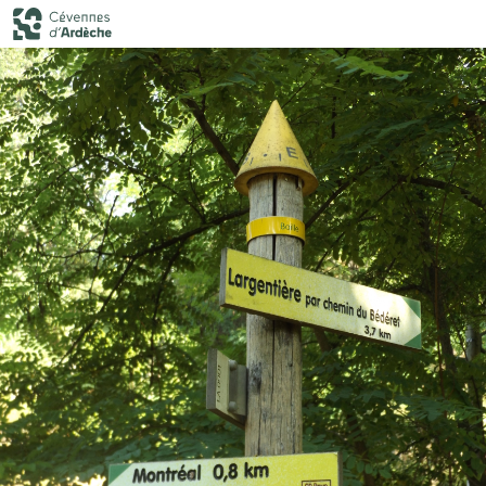
GRP Tour du Tanargue, étape 2
Balisage sur le GRP - B David