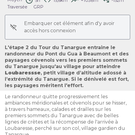
5h
15,6km
+1038m
-152m
Voir l'image en plein écran
Traversée
GRP
Embarquer cet élément afin d'y avoir
accès hors connexion
L'étape 2 du Tour du Tanargue entraine le
randonneur du Pont du Gua à Beaumont et des
paysages cévenols vers les premiers sommets
du Tanargue jusqu'au village pour atteindre
Loubaressse
, petit village d’altitude adossé à
l’extrémité du Tanargue. Si le dénivelé est fort,
les paysages méritent l'effort.
Le randonneur quitte progressivement les
ambiances méridionales et cévenols pour se hisser,
à travers hameaux, calades et drailles sur les
premiers sommets du Tanargue avec de belles
lignes de crètes et la récompense de l'arrivée à
Loubaresse, perché sur son col, village gardien du
Tanargue.