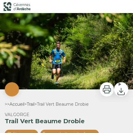
Trail Vert Beaume Drobie
Trail Beaume Drobie - M. Dupont - Trail Beaume Drobie
Imprimer
Télécha
>>
Accueil
>
Trail
>
Trail Vert Beaume Drobie
VALGORGE
Trail Vert Beaume Drobie