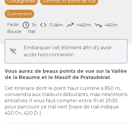
Châtaigneraie
Sommet et points de vue
Voir l'image en plein écran
Événement
Facile
1h
11,4km
+460m
-460m
Boucle
Trail
Embarquer cet élément afin d'y avoir
accès hors connexion
Vous aurez de beaux points de vue sur la Vallée
de la Beaume et le Massif de Prataubérat.
Cet itinéraire dont le point haut culmine à 850 m,
conviendra aux traileurs débutants, mais néanmoins
entraînés. Il vous faut compter entre 1h et 2h30
pour parcourir ce trail vert (trace de trail indique
420 D+, 420 D-).